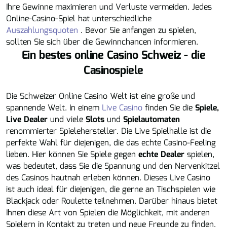
Ihre Gewinne maximieren und Verluste vermeiden. Jedes
Online-Casino-Spiel hat unterschiedliche
Auszahlungsquoten
. Bevor Sie anfangen zu spielen,
sollten Sie sich über die Gewinnchancen informieren.
Ein bestes online Casino Schweiz - die
Casinospiele
Die Schweizer Online Casino Welt ist eine große und
spannende Welt. In einem
Live Casino
finden Sie die
Spiele,
Live Dealer
und viele
Slots
und
Spielautomaten
renommierter Spielehersteller. Die Live Spielhalle ist die
perfekte Wahl für diejenigen, die das echte Casino-Feeling
lieben. Hier können Sie Spiele gegen
echte Dealer
spielen,
was bedeutet, dass Sie die Spannung und den Nervenkitzel
des Casinos hautnah erleben können. Dieses Live Casino
ist auch ideal für diejenigen, die gerne an Tischspielen wie
Blackjack oder Roulette teilnehmen. Darüber hinaus bietet
Ihnen diese Art von Spielen die Möglichkeit, mit anderen
Spielern in Kontakt zu treten und neue Freunde zu finden.