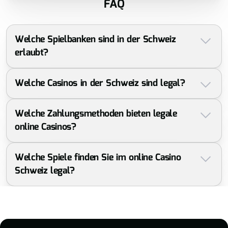
FAQ
Welche Spielbanken sind in der Schweiz
erlaubt?
Schweizer online Casinos, die von landbasierten
Welche Casinos in der Schweiz sind legal?
Spielbanken betrieben werden, sind in der Schweiz
legal und erlaubt. Dazu zählen beispielsweise
In unserer Casinos Schweiz Liste finden Sie legale und
folgende top online Casinos Schweiz:
Welche Zahlungsmethoden bieten legale
sichere online Casino Seiten Anbieter mit einer
Casino Davos
online Casinos?
gültigen Lizenz.
Casino Interlaken
Casino Bern
Das beste online Casino Schweiz bietet Ihnen natürlich
Casino Luzern
Welche Spiele finden Sie im online Casino
auch viele sichere und seriöse Zahlungsmethoden. Zu
Grand Casino Baden
Schweiz legal?
den beliebtesten Zahlungsoptionen zählen unter
Casino Du Lac
anderem Visa und MasterCard, die klassische
Grand Casino Basel
Im online Casino Schweiz legal finden Sie
Banküberweisung sowie E-Wallets, wie Neteller oder
Casino Neuchâtel
Spielautomaten, Tischspiele und Live Games
Skrill.
Casino Barrière Montreux
renommierter Spielehersteller.