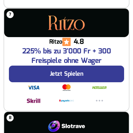
4.8
Ritzo
225% bis zu 3'000 Fr + 300
Freispiele ohne Wager
Jetzt Spielen