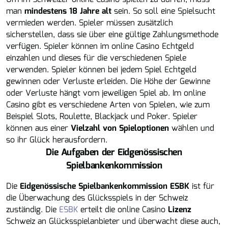
man
mindestens 18 Jahre alt
sein. So soll eine Spielsucht
vermieden werden. Spieler müssen zusätzlich
sicherstellen, dass sie über eine gültige Zahlungsmethode
verfügen. Spieler können im online Casino Echtgeld
einzahlen und dieses für die verschiedenen Spiele
verwenden. Spieler können bei jedem Spiel Echtgeld
gewinnen oder Verluste erleiden. Die Höhe der Gewinne
oder Verluste hängt vom jeweiligen Spiel ab. Im online
Casino gibt es verschiedene Arten von Spielen, wie zum
Beispiel Slots, Roulette, Blackjack und Poker. Spieler
können aus einer
Vielzahl von Spieloptionen
wählen und
so ihr Glück herausfordern.
Die Aufgaben der Eidgenössischen
Spielbankenkommission
Die
Eidgenössische Spielbankenkommission ESBK
ist für
die Überwachung des Glücksspiels in der Schweiz
zuständig. Die
ESBK
erteilt die online Casino
Lizenz
Schweiz an Glücksspielanbieter und überwacht diese auch,