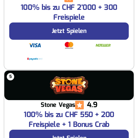
100% bis zu CHF 2'000 + 300
Freispiele
Jetzt Spielen
4.9
Stone Vegas
100% bis zu CHF 550 + 200
Freispiele + 1 Bonus Crab