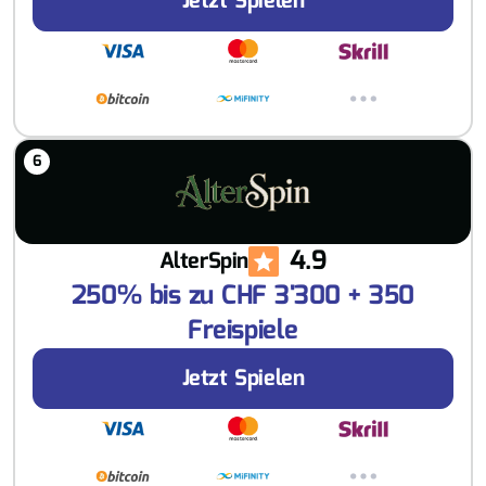
Jetzt Spielen
4.9
AlterSpin
250% bis zu CHF 3'300 + 350
Freispiele
Jetzt Spielen